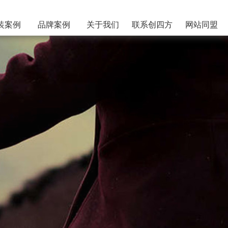
装案例
品牌案例
关于我们
联系创四方
网站同盟
水饮料
品牌形象设计
ABOUT
品特产
历年奖项
工农业
合作伙伴
技数码
公司团队
药保健
业制造
用百货