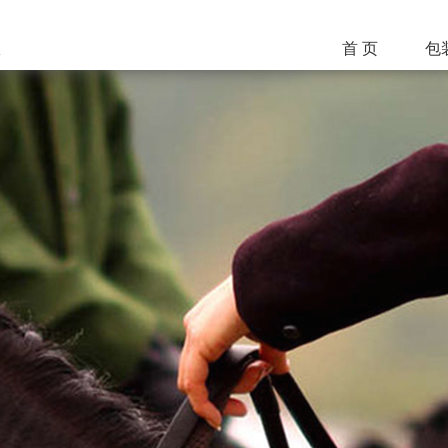
首 页
包
1
酒
食
化
科
医
工
日