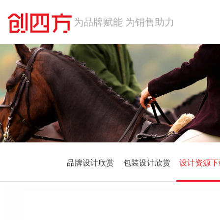
首 页
包装案例
酒水饮料
品牌案例
食品特产
化工农业
品牌形象设计
关于我们
科技数码
医药保健
ABOUT
联系创四方
工业制造
历年奖项
品牌设计欣赏
包装设计欣赏
设计资源下
日用百货
合作伙伴
网站同盟
公司团队