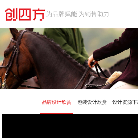
首 页
包装案例
酒水饮料
品牌案例
食品特产
化工农业
品牌形象设计
关于我们
科技数码
医药保健
ABOUT
联系创四方
工业制造
历年奖项
品牌设计欣赏
包装设计欣赏
设计资源下
日用百货
合作伙伴
网站同盟
公司团队